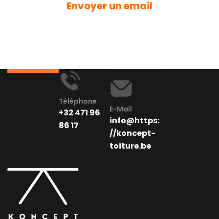
Envoyer un email
Téléphone
E-Mail
+32 471 96
info@https:
86 17
//koncept-
toiture.be