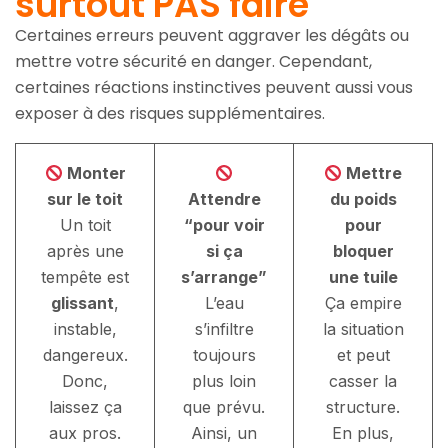
surtout PAS faire
Certaines erreurs peuvent aggraver les dégâts ou
mettre votre sécurité en danger. Cependant,
certaines réactions instinctives peuvent aussi vous
exposer à des risques supplémentaires.
Monter
Mettre
sur le toit
Attendre
du poids
Un toit
“pour voir
pour
après une
si ça
bloquer
tempête est
s’arrange”
une tuile
glissant
,
L’eau
Ça empire
instable,
s’infiltre
la situation
dangereux.
toujours
et peut
Donc,
plus loin
casser la
laissez ça
que prévu.
structure.
aux pros.
Ainsi, un
En plus,