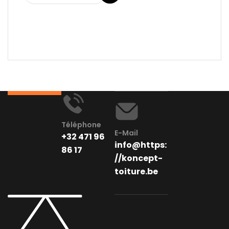
Téléphone
E-Mail
+32 471 96
info@https:
86 17
//koncept-
toiture.be