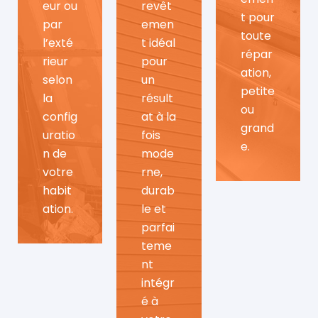
eur ou
revêt
t pour
par
emen
toute
l’exté
t idéal
répar
rieur
pour
ation,
selon
un
petite
la
résult
ou
config
at à la
grand
uratio
fois
e.
n de
mode
votre
rne,
habit
durab
ation.
le et
parfai
teme
nt
intégr
é à