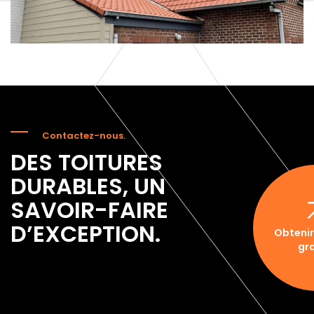
Contactez-nous.
DES TOITURES
DURABLES, UN
SAVOIR-FAIRE
D’EXCEPTION.
Obtenir
gra