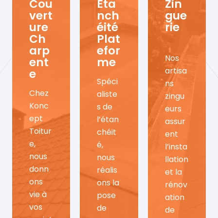
Cou
Éta
Zin
vert
nch
gue
ure
éité
rie
Ch
Plat
arp
efor
Nos
ent
me
artisa
e
Spéci
ns
Chez
aliste
zingu
Konc
s de
eurs
ept
l’étan
assur
Toitur
chéit
ent
e,
é,
l’insta
nous
nous
llation
donn
réalis
et la
ons
ons la
rénov
vie à
pose
ation
vos
de
de