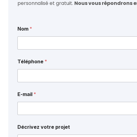
personnalisé et gratuit.
Nous vous répondrons e
*
Nom
*
*
Téléphone
*
v
o
t
r
e
*
E-mail
Décrivez votre projet