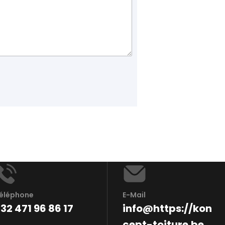
éléphone
E-Mail
32 471 96 86 17
info@https://kon
cept-toiture.be