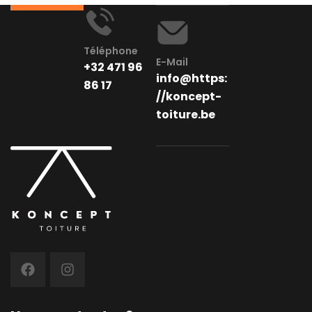
Téléphone
E-Mail
+32 471 96
info@https:
86 17
//koncept-
toiture.be