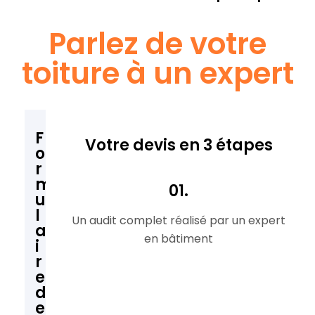
Parlez de votre
toiture à un expert
F
Votre devis en 3 étapes
o
r
m
01.
u
l
Un audit complet réalisé par un expert
a
en bâtiment
i
r
e
d
e