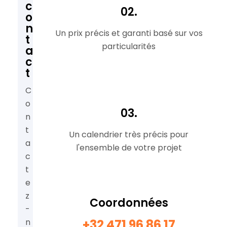
c
02.
o
n
Un prix précis et garanti basé sur vos
t
particularités
a
c
t
C
o
03.
n
t
Un calendrier très précis pour
a
l'ensemble de votre projet
c
t
e
z
Coordonnées
-
n
+32 471 96 86 17